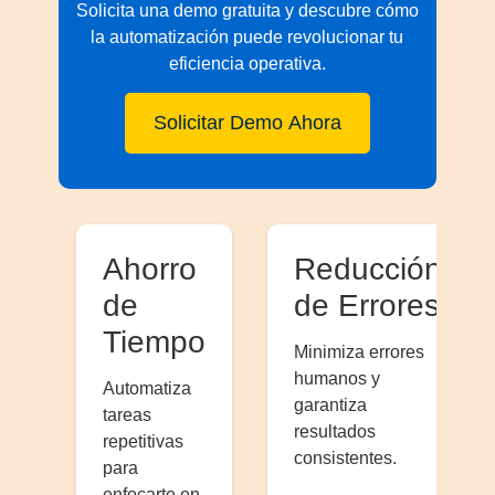
Solicita una demo gratuita y descubre cómo
la automatización puede revolucionar tu
eficiencia operativa.
Solicitar Demo Ahora
Ahorro
Reducción
de
de Errores
Tiempo
Minimiza errores
humanos y
Automatiza
garantiza
tareas
resultados
repetitivas
consistentes.
para
enfocarte en