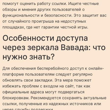
помогут оценить работу ссылки. Ищите честные
обзоры и мнения других пользователей о
функциональности и безопасности. Это защитит вас
от случайного проигрыша на недоступных
площадках, где нет гарантии честной игры.
Особенности доступа
через зеркала Вавада: что
нужно знать?
Для обеспечения бесперебойного доступ к онлайн-
платформе пользователям следует регулярно
обновлять свои закладки. Эта мера поможет
избежать проблем с входом на сайт, так как
официальные адреса могут подвергаться
блокировкам. Рекомендуется сохранять актуальные
ссылки, полученные из надежных источников или
через службы поддержки.