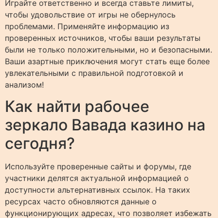
Играйте ответственно и всегда ставьте лимиты,
чтобы удовольствие от игры не обернулось
проблемами. Применяйте информацию из
проверенных источников, чтобы ваши результаты
были не только положительными, но и безопасными.
Ваши азартные приключения могут стать еще более
увлекательными с правильной подготовкой и
анализом!
Как найти рабочее
зеркало Вавада казино на
сегодня?
Используйте проверенные сайты и форумы, где
участники делятся актуальной информацией о
доступности альтернативных ссылок. На таких
ресурсах часто обновляются данные о
функционирующих адресах, что позволяет избежать