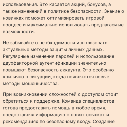
использования. Это касается акций, бонусов, а
также изменений в политике безопасности. Знание о
новинках поможет оптимизировать игровой
процесс и максимально использовать предлагаемые
возможности.
Не забывайте о необходимости использовать
актуальные методы защиты личных данных.
Регулярные изменения паролей и использование
двухфакторной аутентификации значительно
повышают безопасность аккаунта. Это особенно
критично в ситуации, когда появляются новые
методы мошенничества.
При возникновении сложностей с доступом стоит
обратиться к поддержке. Команда специалистов
готова предоставить помощь в любое время,
предоставляя информацию о новых ссылках и
рекомендациях по безопасному входу. Создание