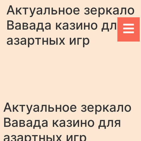
Актуальное зеркало
Вавада казино для
азартных игр
Актуальное зеркало
Вавада казино для
азартных игр