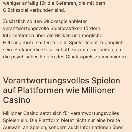
weniger anfällig für die Gefahren, die mit dem
Glücksspiel verbunden sind.
Zusätzlich sollten Glücksspielanbieter
verantwortungsvolle Spielpraktiken fördern.
Informationen über die Risiken und mögliche
Hilfeangebote sollten für alle Spieler leicht zugänglich
sein. So kann die Gesellschaft zusammenarbeiten, um
die psychischen Folgen des Glücksspiels zu minimieren.
Verantwortungsvolles Spielen
auf Plattformen wie Millioner
Casino
Millioner Casino setzt sich für verantwortungsvolles
Spielen ein. Die Plattform bietet nicht nur eine breite
Auswahl an Spielen, sondern auch Informationen über