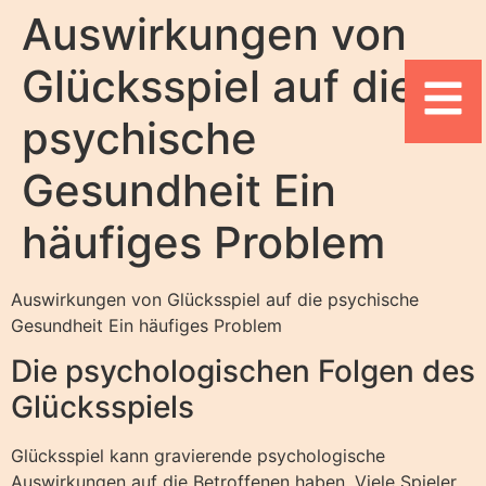
Auswirkungen von
Glücksspiel auf die
psychische
Gesundheit Ein
häufiges Problem
Auswirkungen von Glücksspiel auf die psychische
Gesundheit Ein häufiges Problem
Die psychologischen Folgen des
Glücksspiels
Glücksspiel kann gravierende psychologische
Auswirkungen auf die Betroffenen haben. Viele Spieler