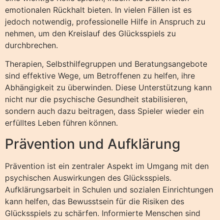
emotionalen Rückhalt bieten. In vielen Fällen ist es
jedoch notwendig, professionelle Hilfe in Anspruch zu
nehmen, um den Kreislauf des Glücksspiels zu
durchbrechen.
Therapien, Selbsthilfegruppen und Beratungsangebote
sind effektive Wege, um Betroffenen zu helfen, ihre
Abhängigkeit zu überwinden. Diese Unterstützung kann
nicht nur die psychische Gesundheit stabilisieren,
sondern auch dazu beitragen, dass Spieler wieder ein
erfülltes Leben führen können.
Prävention und Aufklärung
Prävention ist ein zentraler Aspekt im Umgang mit den
psychischen Auswirkungen des Glücksspiels.
Aufklärungsarbeit in Schulen und sozialen Einrichtungen
kann helfen, das Bewusstsein für die Risiken des
Glücksspiels zu schärfen. Informierte Menschen sind