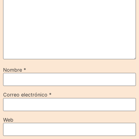
Nombre
*
Correo electrónico
*
Web