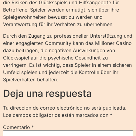
die Risiken des Glücksspiels und Hilfsangebote für
Betroffene. Spieler werden ermutigt, sich über ihre
Spielgewohnheiten bewusst zu werden und
Verantwortung für ihr Verhalten zu übernehmen.
Durch den Zugang zu professioneller Unterstützung und
einer engagierten Community kann das Millioner Casino
dazu beitragen, die negativen Auswirkungen von
Glücksspiel auf die psychische Gesundheit zu
verringern. Es ist wichtig, dass Spieler in einem sicheren
Umfeld spielen und jederzeit die Kontrolle über ihr
Spielverhalten behalten.
Deja una respuesta
Tu dirección de correo electrónico no será publicada.
Los campos obligatorios están marcados con
*
Comentario
*